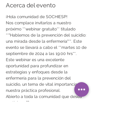
Acerca del evento
¡Hola comunidad de SOCHIESP!
Nos complace invitarlos a nuestro 
próximo **webinar gratuito** titulado 
**"Hablemos de la prevención del suicidio: 
una mirada desde la enfermería"**. Este 
evento se llevará a cabo el **martes 10 de 
septiembre de 2024 a las 19:00 hrs**.
Este webinar es una excelente 
oportunidad para profundizar en 
estrategias y enfoques desde la 
enfermería para la prevención del 
suicidio, un tema de vital importancia en 
nuestra práctica profesional.
Abierto a toda la comunidad que desea 
participar 💜
¡No te lo pierdas! **Inscríbete escaneando 
el código QR**.
¡Esperamos contar con tu participación!
Mostrar más