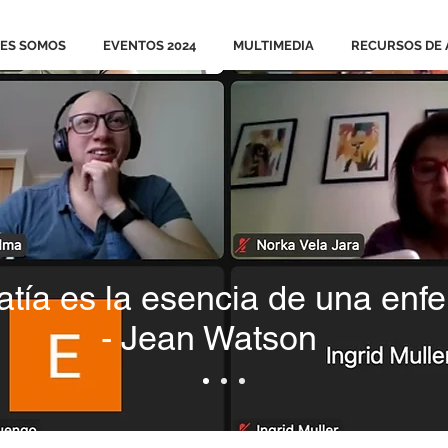
ES SOMOS
EVENTOS 2024
MULTIMEDIA
RECURSOS DE 
tía es la esencia de una enf
- Jean Watson
L - IA
Descubriendo talentos 💜
COMISIÓN NEURODE