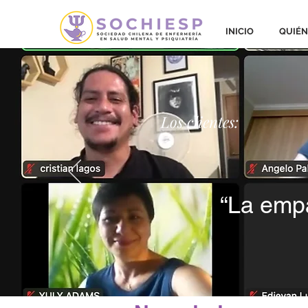
INICIO
QUIÉN
Los clientes:
“La empa
Todas las entradas
SALUD DIGITA