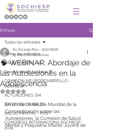
Entrada
Todas las entradas
EU Ricardo Pino - SOCHIESP
Todas las entradas
25 feb
1 min de lectura
​🧠 WEBINAR: Abordaje de
SALUD DIGITAL - IA
las Autolesiones en la
Descubriendo talentos 💜
COMISIÓN NEURODESARROLLO -
Adolescencia
SOCHIESP
Obtuvo NaN de 5 estrellas.
ACTUACIONES SM
​En el marco del Día Mundial de la 
DATOS DE TRABAJO
Concientización sobre las 
SALUD MENTAL - POST
Autolesiones, la Comisión de Salud 
CONGRESO INTERNACIONA SOCHIESP
Mental y Psiquiatría Infanto Juvenil de 
2024